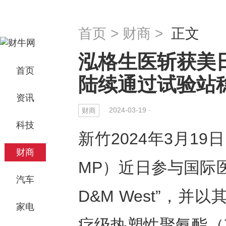
首页
>
财商
>
正文
泓格生医斩获美日
首页
陆续通过试验站
资讯
2024-03-19 ·
财商
科技
新竹2024年3月19日 
财商
MP）近日参与国际
汽车
D&M West”，并
家电
疗级热塑性聚氨酯（