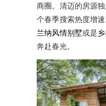
商圈。清迈的房源独
个春季搜索热度增速
兰纳风情别墅
或是
乡
奔赴春光。