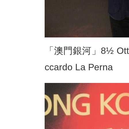
「澳門銀河」8½ Otto
ccardo La Perna