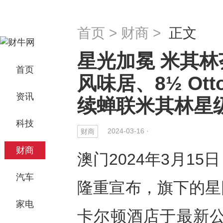
首页
>
财商
>
正文
星光加冕 米其
首页
风味居、8½ Otto
资讯
续蝉联米其林星
科技
2024-03-16 ·
财商
财商
澳门2024年3月15日
汽车
隆重宣布，旗下的星
家电
卡尔顿酒店于最新公