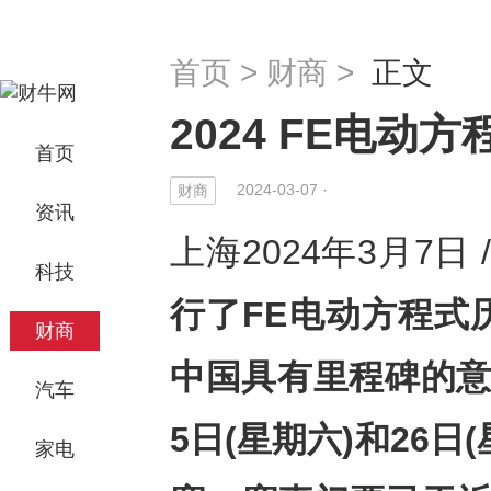
首页
>
财商
>
正文
2024 FE电
首页
2024-03-07 ·
财商
资讯
上海2024年3月7日 /
科技
行了
FE电动方程式
财商
中国具有里程碑的
汽车
5
日
(
星期六
)
和
26
日
(
家电