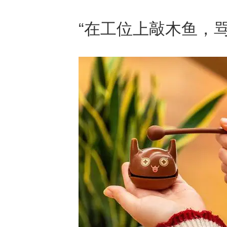
“在工位上敲木鱼，骂