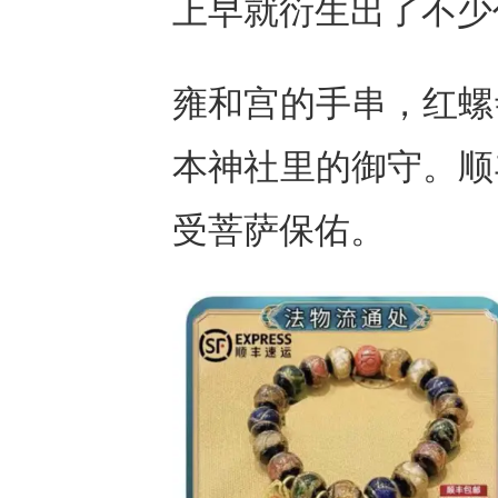
上早就衍生出了不少
雍和宫的手串，红螺
本神社里的御守。顺
受菩萨保佑。