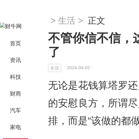
>
生活
>
正文
不管你信不信，
首页
了
资讯
2024-04-02 ·
生活
科技
无论是花钱算塔罗还
财商
的安慰良方，所谓尽
汽车
排，而是“该做的都
家电