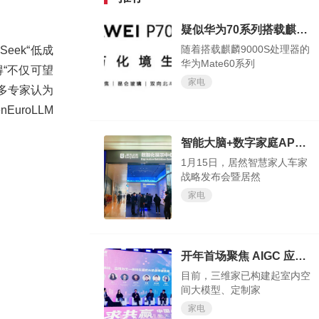
疑似华为70系列搭载麒麟9000S、麒麟9010 包括小折叠在内多机配置曝光
随着搭载麒麟9000S处理器的
eek“低成
华为Mate60系列
“不仅可望
家电
许多专家认为
uroLLM
智能大脑+数字家庭APP深化供应链核心价值
1月15日，居然智慧家人车家
战略发布会暨居然
家电
开年首场聚焦 AIGC 应用的峰会 深入探讨了AI技术在未来的发展趋势
目前，三维家已构建起室内空
间大模型、定制家
家电