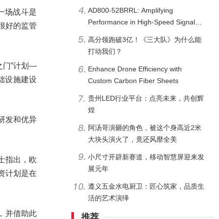
AD800-52BRRL: Amplifying
一场战斗是
Performance in High-Speed Signal
很好的监管
Processing | ChipsX
高分领跑破3亿！《三大队》为什么能
打动我们？
门”计划—
Enhance Drone Efficiency with
基础设施建设
Custom Carbon Fiber Sheets
贵州LED行业平台：点亮未来，共创辉
煌
研发和优异
阿汤哥演砸的角色，被这个身高近2米
大块头演火了，竟还风靡全美
小尺寸开辟新赛道，移动智慧屏迎来发
士指出，欧
展元年
资计划是在
遵义五金水电厨卫：匠心筑家，品质生
活的艺术演绎
，并借助此
推荐