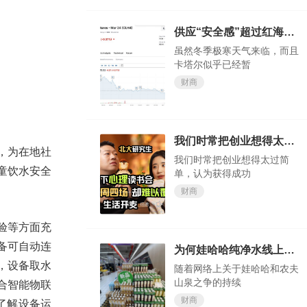
供应“安全感”超过红海“危机感”？欧洲天然气价格大跌
虽然冬季极寒天气来临，而且
卡塔尔似乎已经暂
财商
我们时常把创业想得太过简单，认为获得成功轻而易举
，为在地社
我们时常把创业想得太过简
童饮水安全
单，认为获得成功
财商
验等方面充
备可自动连
为何娃哈哈纯净水线上会卖断货？
，设备取水
随着网络上关于娃哈哈和农夫
山泉之争的持续
合智能物联
财商
了解设备运