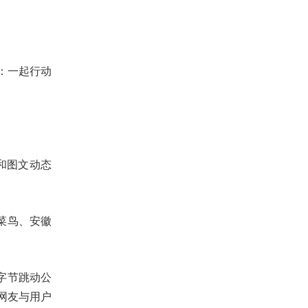
：一起行动
和图文动态
菜鸟、安徽
字节跳动公
网友与用户