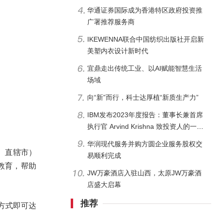
华通证券国际成为香港特区政府投资推
广署推荐服务商
IKEWENNA联合中国纺织出版社开启新
美塑内衣设计新时代
宜鼎走出传统工业、以AI赋能智慧生活
场域
向“新”而行，科士达厚植“新质生产力”
IBM发布2023年度报告：董事长兼首席
执行官 Arvind Krishna 致投资人的一封
信
华润现代服务并购方圆企业服务股权交
区、直辖市）
易顺利完成
教育，帮助
JW万豪酒店入驻山西，太原JW万豪酒
店盛大启幕
推荐
方式即可达