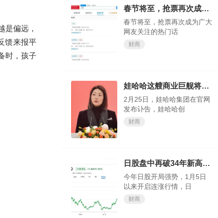
春节将至，抢票再次成为广大网友关注的热门话题
春节将至，抢票再次成为广大
越是偏远，
网友关注的热门话
反馈来报平
财商
备时，孩子
娃哈哈这艘商业巨舰将驶向何方，我们试目以待
2月25日，娃哈哈集团在官网
发布讣告，娃哈哈创
财商
日股盘中再破34年新高，今年还涨得动吗？
今年日股开局强势，1月5日
以来开启连涨行情，日
财商