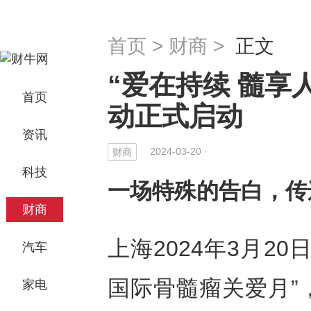
首页
>
财商
>
正文
“爱在持续 髓享
首页
动正式启动
资讯
2024-03-20 ·
财商
科技
一场特殊的告白，传
财商
上海2024年3月20日 
汽车
国际骨髓瘤关爱月”
家电