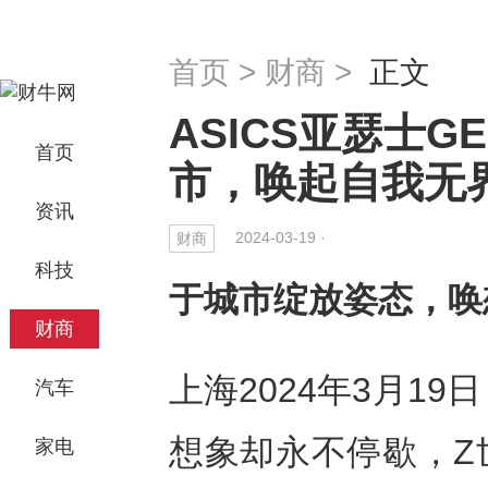
首页
>
财商
>
正文
ASICS亚瑟士GE
首页
市，唤起自我无
资讯
2024-03-19 ·
财商
科技
于城市绽放姿态，唤
财商
上海2024年3月19日
汽车
想象却永不停歇，Z
家电