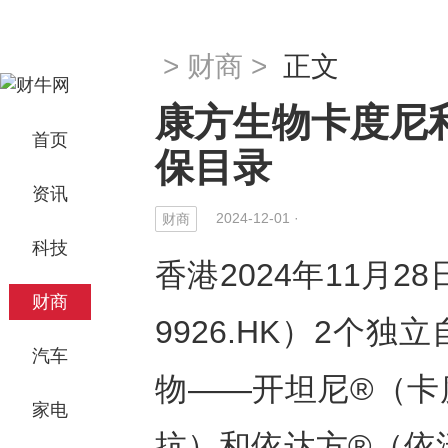
>
财商
>
正文
康方生物卡度尼利
首页
保目录
资讯
2024-12-01 ·
财商
科技
香港2024年11月28
财商
9926.HK）2个
汽车
物——开坦尼®（卡度
家电
抗）和依达方®（依沃