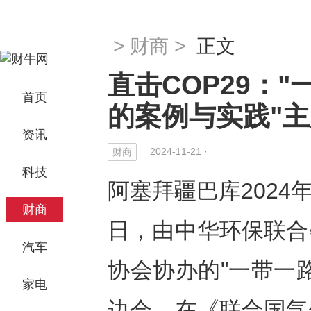
>
财商
>
正文
直击COP29：
首页
的案例与实践"
资讯
2024-11-21 ·
财商
科技
阿塞拜疆巴库2024年11
财商
日，由中华环保联合
汽车
协会协办的"一带一
家电
边会，在《联合国气