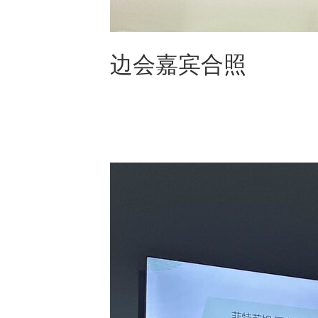
边会嘉宾合照