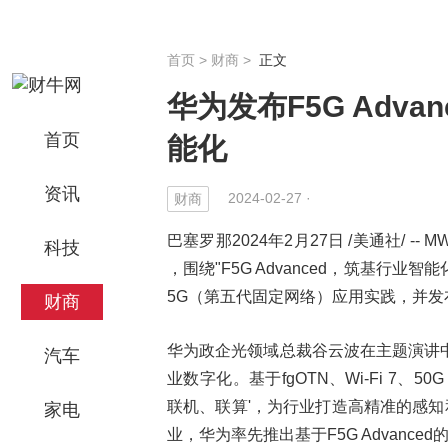
首页
>
财商
>
正文
华为发布F5G Adv
首页
能化
资讯
2024-02-27 ·
财商
巴塞罗那2024年2月27日 /美通社/ 
科技
，围绕"F5G Advanced，筑基
5G（第五代固定网络）应用实践，并发布了
财商
华为政企光领域总裁谷云波在主题演讲中
汽车
业数字化。基于fgOTN、Wi-Fi 7、5
联机、联算'，为行业打造高精准的感知
家电
业，华为率先推出基于F5G Advanc