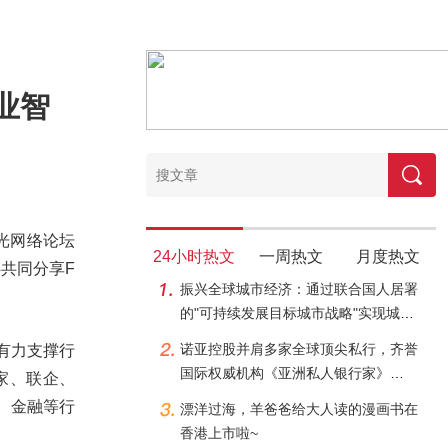
业智
全光网络论坛
24小时热文
一周热文
月度热文
伴共同分享F
振兴全球城市经济：通过联合国人居署
的"可持续发展目标城市战略"实现城市
融资
诺亚控股并肩多家全球顶尖私行，齐誉
有力支撑行
国际权威机构《亚洲私人银行家》
联家、联企、
Awards for Distinction大奖
、金融等行
漂洋过海，羊爸爸给大人读的漫画书在
香港上市啦~