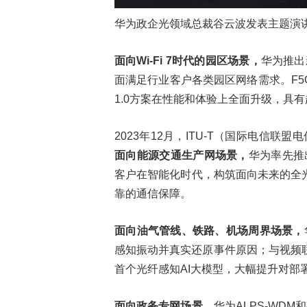
华为政企光领域总裁谷云波发表主题演
面向
Wi-Fi 7
时代的园区场景，
华为推出
面满足行业客户各类园区网络需求。F5G全光
1.0方案在性能和体验上全面升级，
2023年12月，ITU-T（国际电信联盟电
面向能源交通生产网场景，
华为率先推出业
客户在智能化时代，构筑面向未来的全
靠的通信保障。
面向油气管线、铁路、机场周界
场景
，
感知振动并真实还原事件原因；与视频联
首个光纤感知AI大模型，大幅提升对部
面向政务专网场景
，华为ALPS-WD