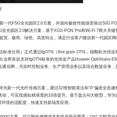
讲
新一代F5G全光园区2.0方案，并面向极致性能场景推出50G P
园区2.0解决方案，基于XGS-PON Pro和Wi-Fi 7两大关
具有超宽、极简、绿色、高质特点，满足行业客户建设新一代园区
信标准分局）正式通过fgOTN（fine grain OTN，细颗粒光传
界首款支持fgOTN标准的光传送产品Huawei OptiXtrans E
光通信网，为实时控制业务、生产管理业务以及综合数据业务，
华为新一代光纤传感方案，通过32维智能算法和"0"偏差全息建
动，可实现感知精准度的10倍提升。基于盘古AI大模型，华为
署环境的适配度，快速支持新场景应用。
M和400G方案，可以降低建网成本和提升骨干带宽；OXC大幅简