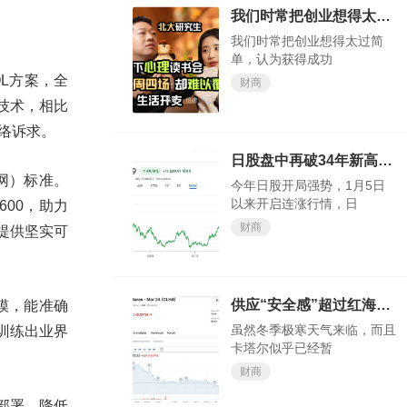
我们时常把创业想得太过简单，认为获得成功轻而易举
我们时常把创业想得太过简
单，认为获得成功
OL方案，全
财商
键技术，相比
网络诉求。
日股盘中再破34年新高，今年还涨得动吗？
送网）标准。
今年日股开局强势，1月5日
以来开启连涨行情，日
6600，助力
财商
提供坚实可
供应“安全感”超过红海“危机感”？欧洲天然气价格大跌
模，能准确
虽然冬季极寒天气来临，而且
训练出业界
卡塔尔似乎已经暂
财商
化部署，降低