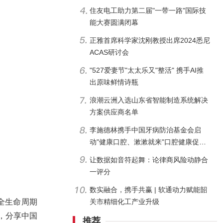
住友电工助力第二届"一带一路"国际技
能大赛圆满闭幕
正雅首席科学家沈刚教授出席2024悉尼
ACAS研讨会
"527爱妻节"太太乐又"整活" 携手AI推
出原味鲜情诗瓶
浪潮云洲入选山东省智能制造系统解决
方案供应商名单
李施德林携手中国牙病防治基金会启
动"健康口腔、漱漱就来"口腔健康促进
行动
让数据如音符起舞：论律商风险动静合
一评分
数实融合，携手共赢 | 软通动力赋能韶
关市精细化工产业升级
全生命周期
，分享中国
推荐