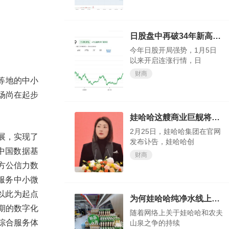
日股盘中再破34年新高，今年还涨得动吗？
今年日股开局强势，1月5日
以来开启连涨行情，日
财商
等地的中小
场尚在起步
娃哈哈这艘商业巨舰将驶向何方，我们试目以待
2月25日，娃哈哈集团在官网
展，实现了
发布讣告，娃哈哈创
中国数据基
财商
方公信力数
服务中小微
以此为起点
为何娃哈哈纯净水线上会卖断货？
期的数字化
随着网络上关于娃哈哈和农夫
综合服务体
山泉之争的持续