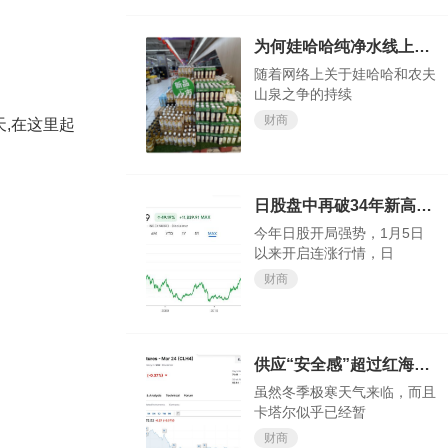
为何娃哈哈纯净水线上会卖断货？
随着网络上关于娃哈哈和农夫
山泉之争的持续
财商
天,在这里起
日股盘中再破34年新高，今年还涨得动吗？
今年日股开局强势，1月5日
以来开启连涨行情，日
财商
供应“安全感”超过红海“危机感”？欧洲天然气价格大跌
虽然冬季极寒天气来临，而且
卡塔尔似乎已经暂
财商