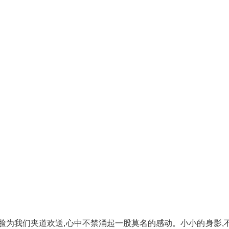
脸为我们夹道欢送,心中不禁涌起一股莫名的感动。小小的身影,不