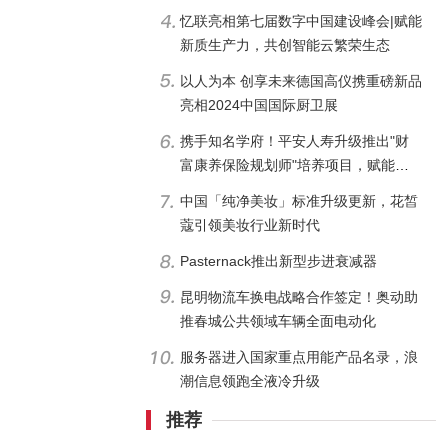
忆联亮相第七届数字中国建设峰会|赋能
新质生产力，共创智能云繁荣生态
以人为本 创享未来德国高仪携重磅新品
亮相2024中国国际厨卫展
携手知名学府！平安人寿升级推出"财
富康养保险规划师"培养项目，赋能代
理人队伍高质转型
中国「纯净美妆」标准升级更新，花皙
蔻引领美妆行业新时代
Pasternack推出新型步进衰减器
昆明物流车换电战略合作签定！奥动助
推春城公共领域车辆全面电动化
服务器进入国家重点用能产品名录，浪
潮信息领跑全液冷升级
推荐