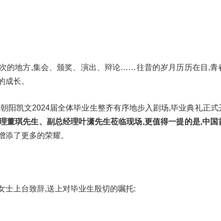
次的地方,集会、颁奖、演出、辩论……往昔的岁月历历在目,青
的成长。
的引导下,朝阳凯文2024届全体毕业生整齐有序地步入剧场,毕业典礼正
理董琪先生、副总经理叶潇先生莅临现场,更值得一提的是,中国
刻增添了更多的荣耀。
女士上台致辞,送上对毕业生殷切的嘱托: