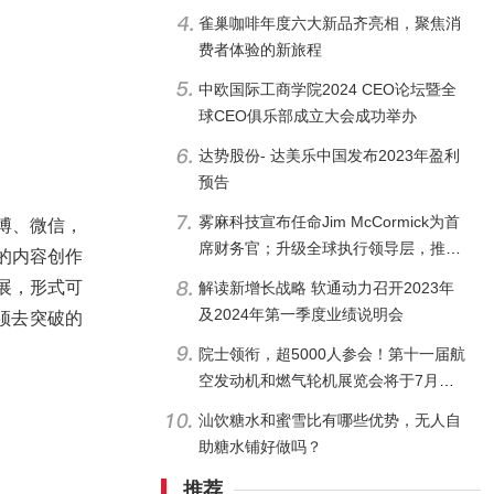
雀巢咖啡年度六大新品齐亮相，聚焦消
费者体验的新旅程
中欧国际工商学院2024 CEO论坛暨全
球CEO俱乐部成立大会成功举办
达势股份- 达美乐中国发布2023年盈利
预告
雾麻科技宣布任命Jim McCormick为首
博、微信，
席财务官；升级全球执行领导层，推动
的内容创作
公司扩张
展，形式可
解读新增长战略 软通动力召开2023年
及2024年第一季度业绩说明会
须去突破的
院士领衔，超5000人参会！第十一届航
空发动机和燃气轮机展览会将于7月在
成都开幕
汕饮糖水和蜜雪比有哪些优势，无人自
助糖水铺好做吗？
推荐