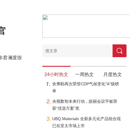
官
山水君澜度假
24小时热文
一周热文
月度热文
舍弗勒再次荣登CDP气候变化"A"级榜
单
央视数智未来行动，皓丽会议平板荣
获“优选方案”奖
UBQ Materials 全新多元化产品组合现
已在亚太市场上市