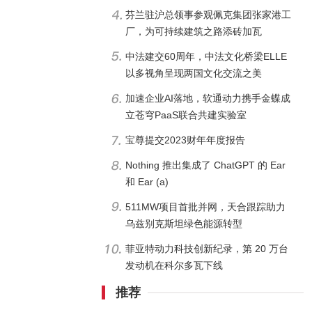
芬兰驻沪总领事参观佩克集团张家港工
厂，为可持续建筑之路添砖加瓦
中法建交60周年，中法文化桥梁ELLE
以多视角呈现两国文化交流之美
加速企业AI落地，软通动力携手金蝶成
立苍穹PaaS联合共建实验室
宝尊提交2023财年年度报告
Nothing 推出集成了 ChatGPT 的 Ear
和 Ear (a)
511MW项目首批并网，天合跟踪助力
乌兹别克斯坦绿色能源转型
菲亚特动力科技创新纪录，第 20 万台
发动机在科尔多瓦下线
推荐