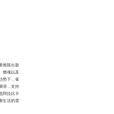
断推陈出新
、燃魂以及
趋势下，雀
瞬溶，支持
选阿拉比卡
康生活的需