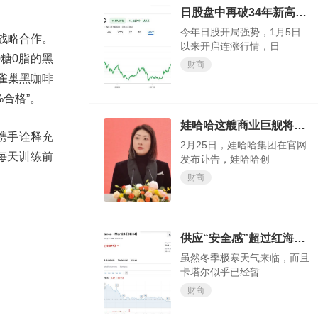
日股盘中再破34年新高，今年还涨得动吗？
今年日股开局强势，1月5日
战略合作。
以来开启连涨行情，日
糖0脂的黑
财商
雀巢黑咖啡
合格”。
娃哈哈这艘商业巨舰将驶向何方，我们试目以待
携手诠释充
2月25日，娃哈哈集团在官网
每天训练前
发布讣告，娃哈哈创
财商
供应“安全感”超过红海“危机感”？欧洲天然气价格大跌
虽然冬季极寒天气来临，而且
卡塔尔似乎已经暂
财商