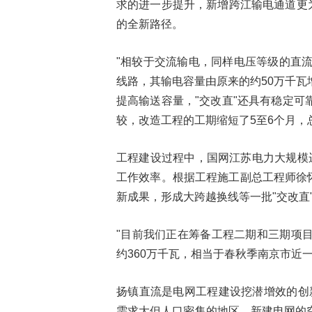
求的进一步提升，新增跨江输电通道更
的全新路径。
"相较于交流输电，同样电压等级的直
线路，其输电容量由原来的约50万千瓦
提高输送容量，"交改直"还具有稳定
较，改造工程的工期缩短了5至6个月，总
工程建设过程中，国网江苏电力大规模
工作效率。根据工程施工副总工程师徐怀
新成果，形成大跨越换线等一批"交改直
"目前我们正在筹备工程二期和三期项
约360万千瓦，相当于春秋季南京市近
扬镇直流是电网工程建设挖潜增效的创
需求大但人口密集的地区，新建电网的