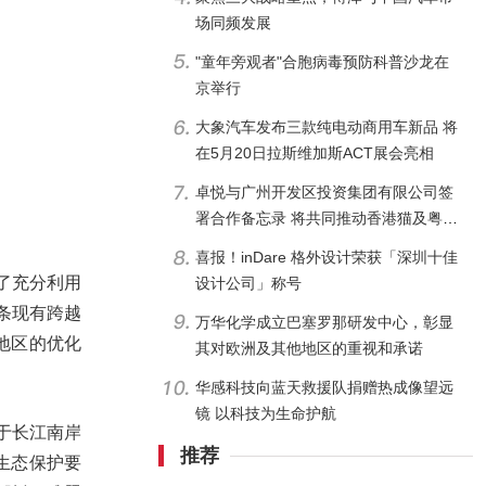
场同频发展
"童年旁观者"合胞病毒预防科普沙龙在
京举行
大象汽车发布三款纯电动商用车新品 将
在5月20日拉斯维加斯ACT展会亮相
卓悦与广州开发区投资集团有限公司签
署合作备忘录 将共同推动香港猫及粤港
澳青年创业孵化器落户广州
喜报！inDare 格外设计荣获「深圳十佳
为了充分利用
设计公司」称号
条现有跨越
万华化学成立巴塞罗那研发中心，彰显
地区的优化
其对欧洲及其他地区的重视和承诺
华感科技向蓝天救援队捐赠热成像望远
镜 以科技为生命护航
于长江南岸
推荐
生态保护要