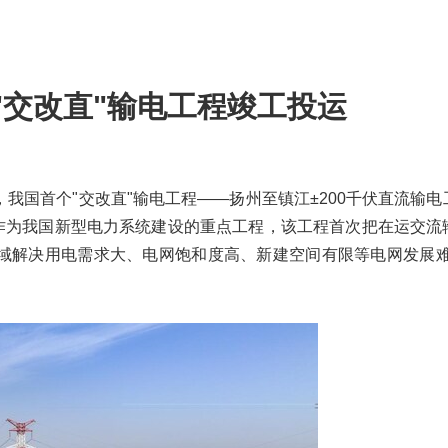
"交改直"输电工程竣工投运
4月28日，我国首个"交改直"输电工程——扬州至镇江±200千伏直流输
。作为我国新型电力系统建设的重点工程，该工程首次把在运交流
域解决用电需求大、电网饱和度高、新建空间有限等电网发展难