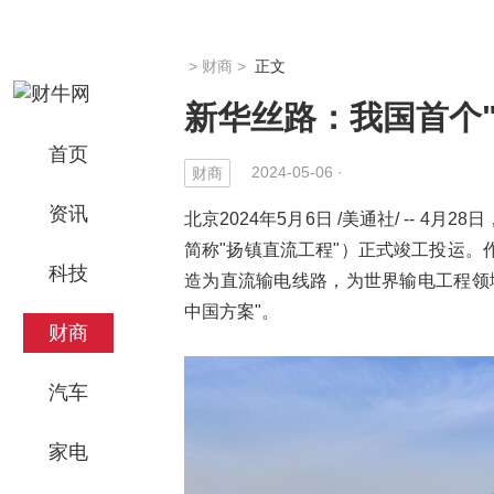
>
财商
>
正文
新华丝路：我国首个
首页
2024-05-06 ·
财商
资讯
北京2024年5月6日 /美通社/ -- 
简称"扬镇直流工程"）正式竣工投运
科技
造为直流输电线路，为世界输电工程领
中国方案"。
财商
汽车
家电