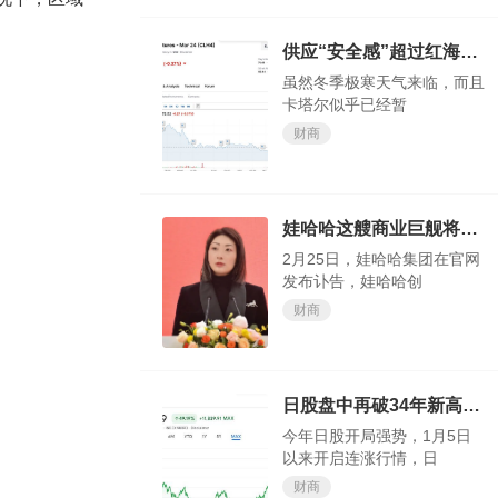
供应“安全感”超过红海“危机感”？欧洲天然气价格大跌
虽然冬季极寒天气来临，而且
卡塔尔似乎已经暂
财商
娃哈哈这艘商业巨舰将驶向何方，我们试目以待
2月25日，娃哈哈集团在官网
发布讣告，娃哈哈创
财商
日股盘中再破34年新高，今年还涨得动吗？
今年日股开局强势，1月5日
以来开启连涨行情，日
财商