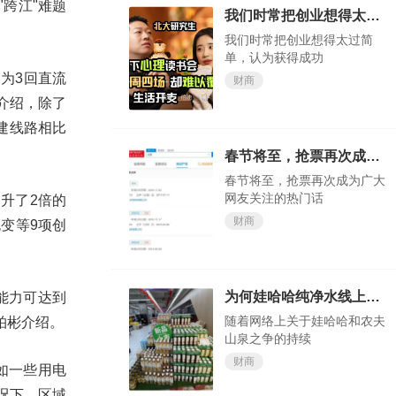
跨江"难题
我们时常把创业想得太过简单，认为获得成功轻而易举
我们时常把创业想得太过简
单，认为获得成功
为3回直流
财商
介绍，除了
建线路相比
春节将至，抢票再次成为广大网友关注的热门话题
春节将至，抢票再次成为广大
网友关注的热门话
升了2倍的
财商
变等9项创
为何娃哈哈纯净水线上会卖断货？
能力可达到
随着网络上关于娃哈哈和农夫
柏彬介绍。
山泉之争的持续
财商
如一些用电
况下，区域