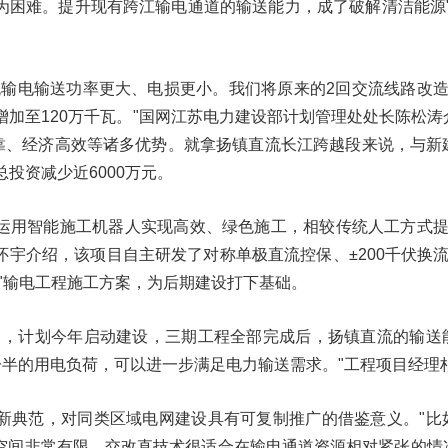
为困难。提升现有跨江输电通道的输送能力，成了破解清洁能源"
流输电输送功率更大、电损更小。我们将原来的2回交流线路改造
增加至120万千瓦。"国网江苏电力建设部计划管理处处长陈松涛
可靠、经济高效等诸多优势。就拿扬镇直流长江跨越段来说，与新
投资减少近6000万元。
运用智能施工机器人实现高效、绿色施工，相较传统人工方式提
宇介绍，该项目自主研发了对称单极直流控保、±200千伏换流
"输电工程施工方案，为后期建设打下基础。
目，计划今年启动建设，三期工程全部完成后，扬镇直流的输送
一半的用电负荷，可以进一步满足电力输送需求。"工程项目经理
新典范，对同类区域电网建设具有可复制推广的借鉴意义。"比
空间非常有限。交改直技术很适合在输电通道资源相对紧张的情