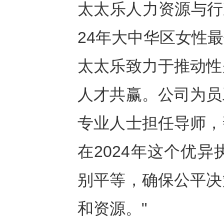
太太乐人力资源与行政
24年大中华区女性
太太乐致力于推动性
人才共赢。公司为员
专业人士担任导师，
在2024年这个优
别平等，确保公平决
和资源。"