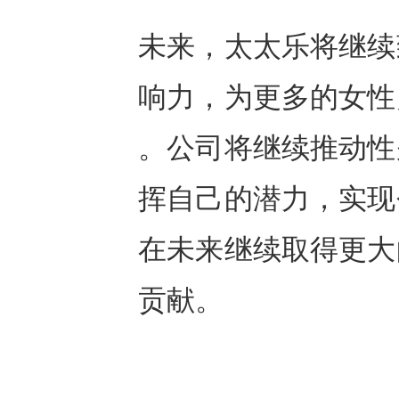
未来，太太乐将继续
响力，为更多的女性
。公司将继续推动性
挥自己的潜力，实现
在未来继续取得更大
贡献。