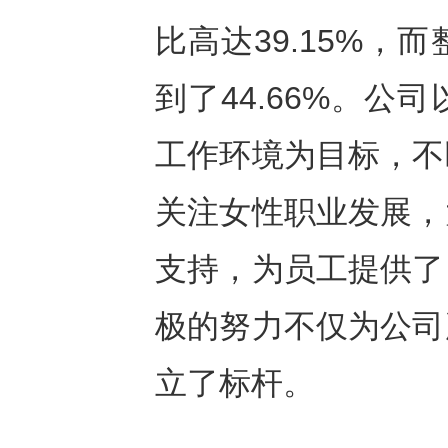
比高达39.15%
到了44.66%。
工作环境为目标，不
关注女性职业发展，
支持，为员工提供了
极的努力不仅为公司
立了标杆。